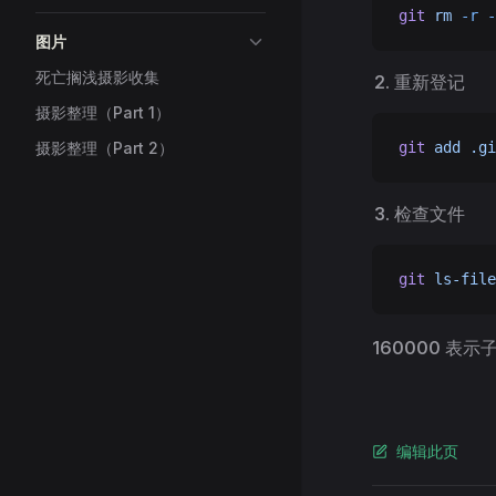
git
 rm
 -r
 -
图片
死亡搁浅摄影收集
重新登记
摄影整理（Part 1）
git
 add
 .gi
摄影整理（Part 2）
检查文件
git
 ls-file
160000 表示
编辑此页