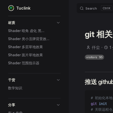
Tuclink
Search
K
Skip to content
Sidebar Navigation
材质
Shader 暗角 虚化 黑...
git 相关
Shader 类小丑牌背景效...
Shader 多层草地效果
仟尘
·
1
Shader 面片草地效果
Shader 范围指示器
干货
推送 githu
数学知识
# 初始化本
git
 init
分享
# 关联远程仓
AI × 作曲