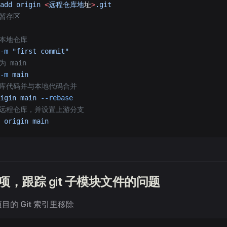
add
 origin
 <
远程仓库地
址
>
.git
到暂存区
到本地仓库
-m
 "first commit"
 main
-m
 main
仓库代码并与本地代码合并
igin
 main
 --rebase
到远程仓库，并设置上游分支
 origin
 main
 母项，跟踪 git 子模块文件的问题
目的 Git 索引里移除